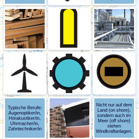
Nicht nur auf dem
Typische Berufe:
Land (on shore),
Augenoptiker/in,
sondern auch im
Hörakustiker/in,
Meer (off shore)
Uhrmacher/in,
stehen
Zahntechniker/in
Windkraftanlagen.