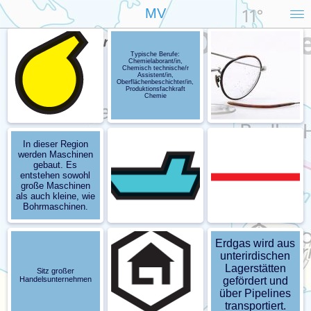
MV
Typische Berufe:
Chemielaborant/in,
Chemisch technische/r
Assistent/in,
Oberflächenbeschichter/in,
Produktionsfachkraft
Chemie
In dieser Region
werden Maschinen
gebaut. Es
entstehen sowohl
große Maschinen
als auch kleine, wie
Bohrmaschinen.
Erdgas wird aus
unterirdischen
Lagerstätten
Sitz großer
Handelsunternehmen
gefördert und
über Pipelines
transportiert.