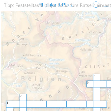
Rheinland-Pfalz
6
9
2
1